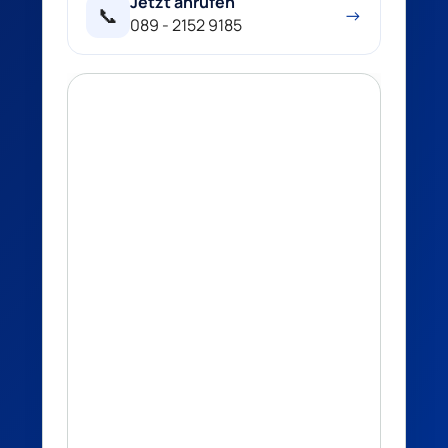
Jetzt anrufen
📞
→
089 - 2152 9185