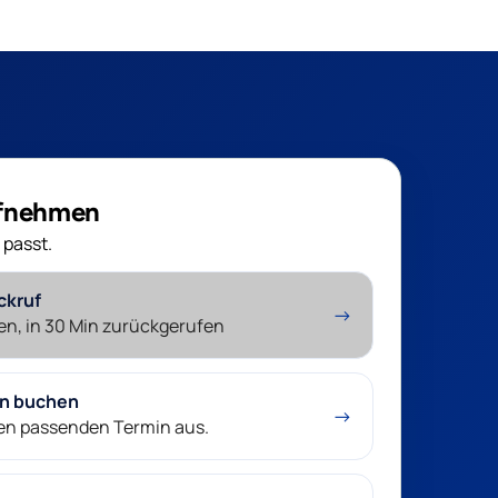
ufnehmen
 passt.
ckruf
→
en, in 30 Min zurückgerufen
in buchen
→
nen passenden Termin aus.