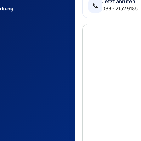
Jetzt anrufen
📞
089 - 2152 9185
erbung