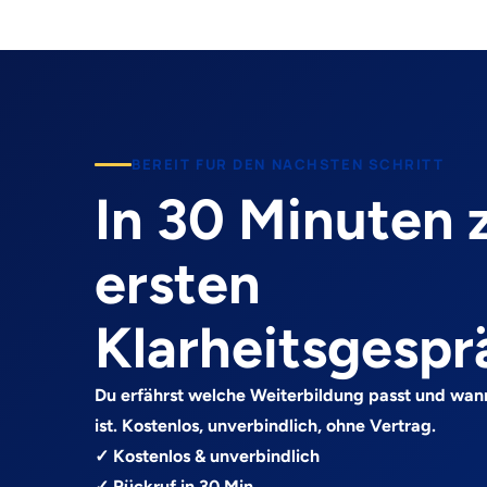
BEREIT FUR DEN NACHSTEN SCHRITT
In 30 Minuten
ersten
Klarheitsgespr
Du erfährst welche Weiterbildung passt und wan
ist. Kostenlos, unverbindlich, ohne Vertrag.
✓ Kostenlos & unverbindlich
✓ Rückruf in 30 Min