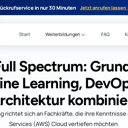
ückrufservice in nur 30 Minuten
Jetzt anrufen lassen
Start
Weiterbildungen
FAQ
K
ull Spectrum: Grund
ne Learning, DevO
rchitektur kombinie
g richtet sich an Fachkräfte, die ihre Kenntniss
Services (AWS) Cloud vertiefen möchten.