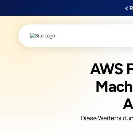
‹
R
AWS F
Machi
A
Diese Weiterbildun