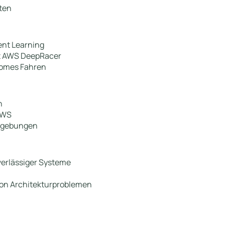
ten
ent Learning
t AWS DeepRacer
nomes Fahren
n
AWS
mgebungen
verlässiger Systeme
von Architekturproblemen