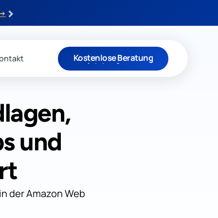
›
 →
Kostenlose Beratung
ontakt
Jetzt anfragen
lagen,
ps und
rt
e in der Amazon Web