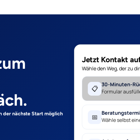
 zum
Jetzt Kontakt a
Wähle den Weg, der zu dir
30-Minuten-Rü
📋
Formular ausfüll
äch.
Beratungsterm
n der nächste Start möglich
📅
Wähle selbst ei