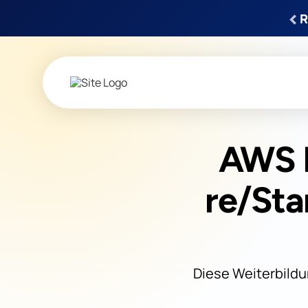
‹
R
AWS M
re/Sta
Diese Weiterbildu