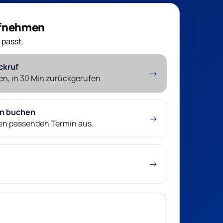
ufnehmen
 passt.
ckruf
→
en, in 30 Min zurückgerufen
in buchen
→
nen passenden Termin aus.
→