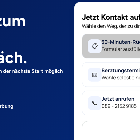
 zum
Jetzt Kontakt a
Wähle den Weg, der zu dir
30-Minuten-Rü
📋
Formular ausfüll
äch.
Beratungsterm
n der nächste Start möglich
📅
Wähle selbst ei
Jetzt anrufen
📞
089 - 2152 9185
erbung