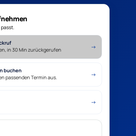
ufnehmen
 passt.
ckruf
→
en, in 30 Min zurückgerufen
in buchen
→
nen passenden Termin aus.
→