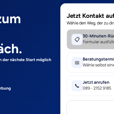
 zum
Jetzt Kontakt a
Wähle den Weg, der zu dir
30-Minuten-Rü
📋
Formular ausfüll
äch.
Beratungsterm
n der nächste Start möglich
📅
Wähle selbst ei
Jetzt anrufen
📞
089 - 2152 9185
erbung