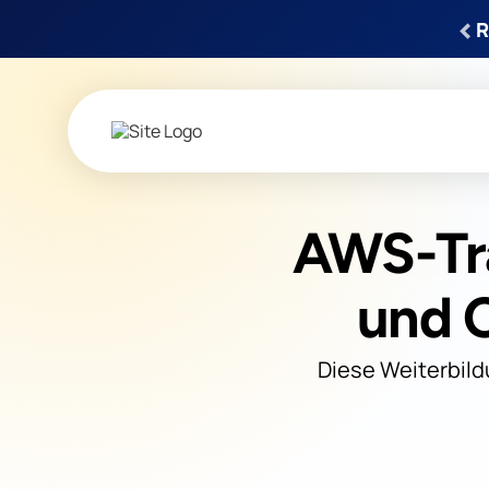
‹
R
AWS-Tra
und 
Diese Weiterbild