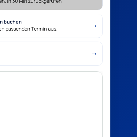
en, in 30 Min zurückgerufen
in buchen
→
nen passenden Termin aus.
→