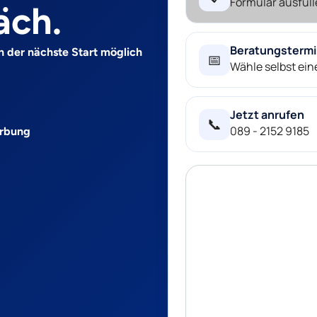
Formular ausfüll
äch.
Beratungsterm
n der nächste Start möglich
📅
Wähle selbst ei
Jetzt anrufen
📞
089 - 2152 9185
erbung