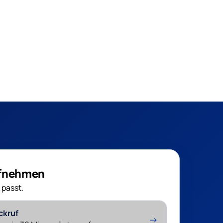
ufnehmen
 passt.
ckruf
→