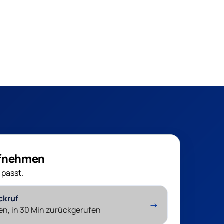
ufnehmen
 passt.
ckruf
→
en, in 30 Min zurückgerufen