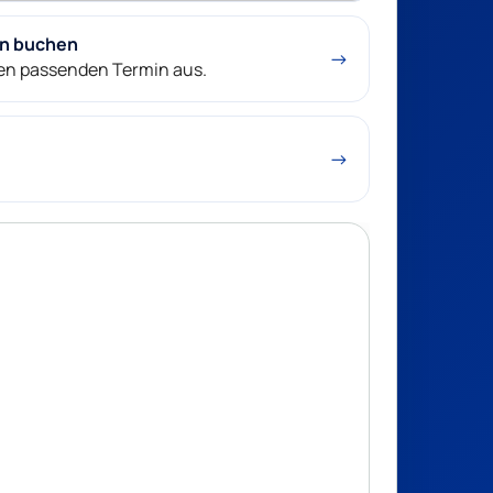
in buchen
→
nen passenden Termin aus.
→