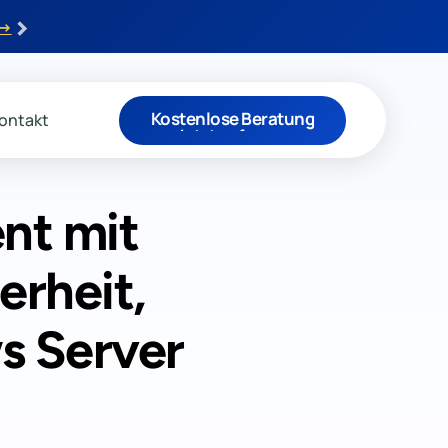
›
 →
Kostenlose Beratung
ontakt
Jetzt anfragen
nt mit
erheit,
ws Server