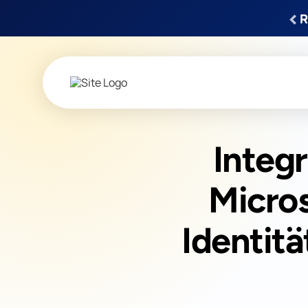
‹
R
Integ
Micros
Identitä