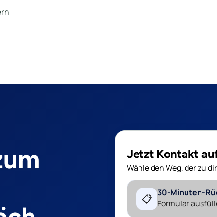
ern
 zum
Jetzt Kontakt a
Wähle den Weg, der zu dir
30-Minuten-Rü
📋
Formular ausfüll
äch.