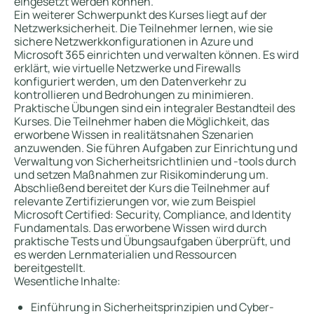
eingesetzt werden können.
Ein weiterer Schwerpunkt des Kurses liegt auf der
Netzwerksicherheit. Die Teilnehmer lernen, wie sie
sichere Netzwerkkonfigurationen in Azure und
Microsoft 365 einrichten und verwalten können. Es wird
erklärt, wie virtuelle Netzwerke und Firewalls
konfiguriert werden, um den Datenverkehr zu
kontrollieren und Bedrohungen zu minimieren.
Praktische Übungen sind ein integraler Bestandteil des
Kurses. Die Teilnehmer haben die Möglichkeit, das
erworbene Wissen in realitätsnahen Szenarien
anzuwenden. Sie führen Aufgaben zur Einrichtung und
Verwaltung von Sicherheitsrichtlinien und -tools durch
und setzen Maßnahmen zur Risikominderung um.
Abschließend bereitet der Kurs die Teilnehmer auf
relevante Zertifizierungen vor, wie zum Beispiel
Microsoft Certified: Security, Compliance, and Identity
Fundamentals. Das erworbene Wissen wird durch
praktische Tests und Übungsaufgaben überprüft, und
es werden Lernmaterialien und Ressourcen
bereitgestellt.
Wesentliche Inhalte:
Einführung in Sicherheitsprinzipien und Cyber-