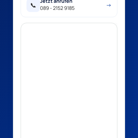
Jetzt anrufen
📞
→
089 - 2152 9185