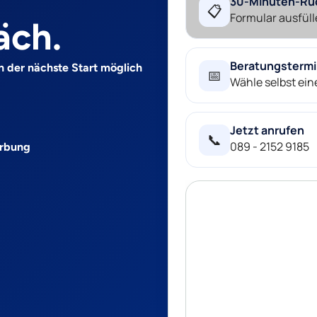
30-Minuten-Rü
📋
Formular ausfüll
äch.
Beratungsterm
n der nächste Start möglich
📅
Wähle selbst ei
Jetzt anrufen
📞
089 - 2152 9185
erbung