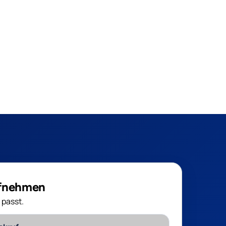
ufnehmen
 passt.