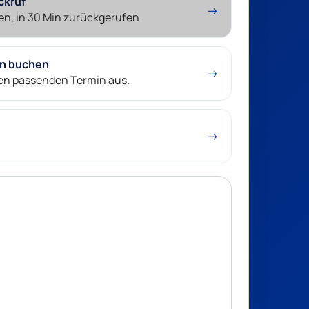
ckruf
→
en, in 30 Min zurückgerufen
in buchen
→
nen passenden Termin aus.
→