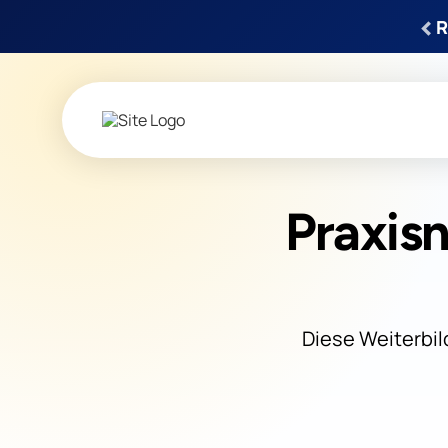
‹
R
Praxis
Diese Weiterbil