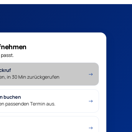
ufnehmen
 passt.
ckruf
→
en, in 30 Min zurückgerufen
in buchen
→
nen passenden Termin aus.
→