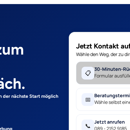
 zum
Jetzt Kontakt a
Wähle den Weg, der zu dir
30-Minuten-Rü
📋
Formular ausfüll
äch.
Beratungsterm
n der nächste Start möglich
📅
Wähle selbst ei
Jetzt anrufen
📞
089 - 2152 9185
erbung