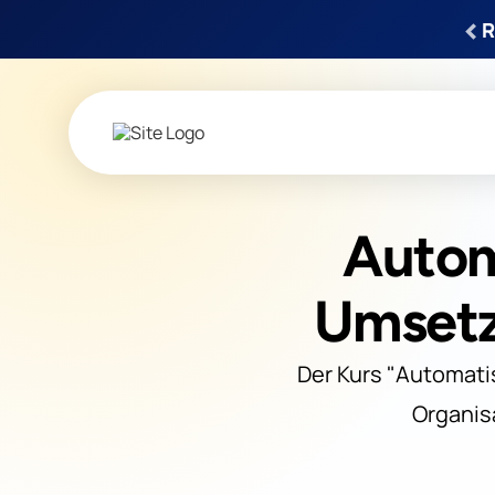
‹
R
Autom
Umsetz
Der Kurs "Automati
Organis