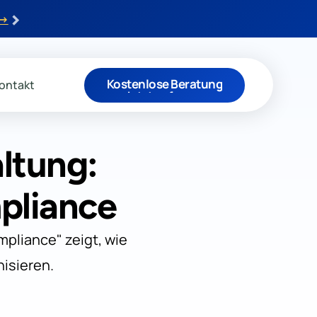
›
 →
Kostenlose Beratung
ontakt
Jetzt anfragen
ltung:
pliance
pliance" zeigt, wie
isieren.