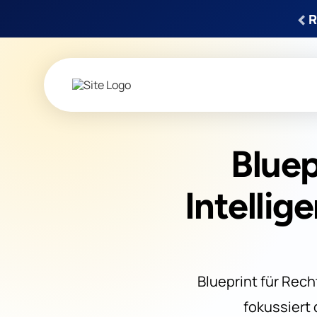
‹
R
Bluep
Intelli
Blueprint für Rech
fokussiert 