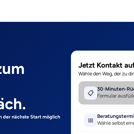
 zum
Jetzt Kontakt a
Wähle den Weg, der zu dir
30-Minuten-Rü
📋
Formular ausfüll
äch.
Beratungsterm
n der nächste Start möglich
📅
Wähle selbst ei