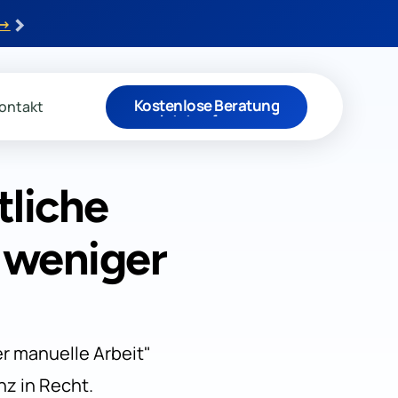
›
 →
Kostenlose Beratung
ontakt
Jetzt anfragen
tliche
 weniger
er manuelle Arbeit"
nz in Recht.