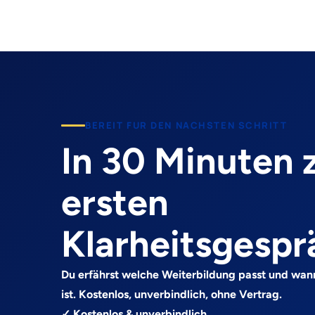
BEREIT FUR DEN NACHSTEN SCHRITT
In 30 Minuten
ersten
Klarheitsgespr
Du erfährst welche Weiterbildung passt und wan
ist. Kostenlos, unverbindlich, ohne Vertrag.
✓ Kostenlos & unverbindlich