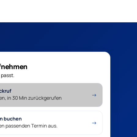
ufnehmen
 passt.
ckruf
→
en, in 30 Min zurückgerufen
in buchen
→
nen passenden Termin aus.