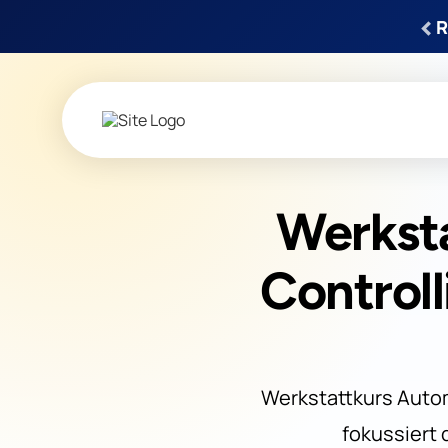
‹
R
Werksta
Control
Werkstattkurs Autom
fokussiert 