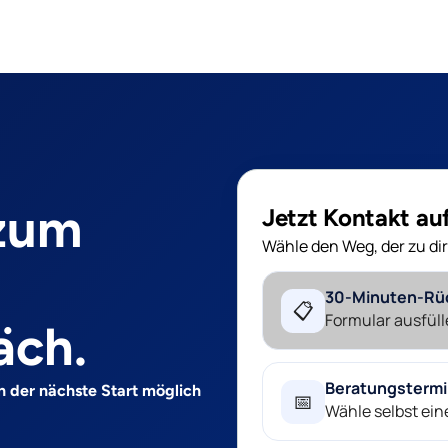
 zum
Jetzt Kontakt a
Wähle den Weg, der zu dir
30-Minuten-Rü
📋
Formular ausfüll
äch.
Beratungsterm
n der nächste Start möglich
📅
Wähle selbst ei