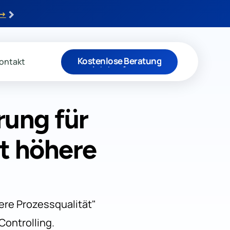
›
 →
Kostenlose Beratung
ontakt
Jetzt anfragen
rung für
t höhere
ere Prozessqualität"
Controlling.