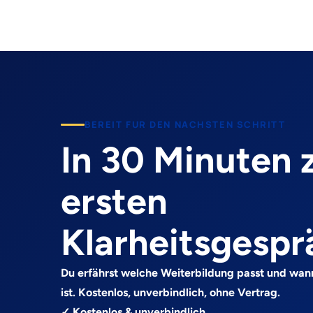
BEREIT FUR DEN NACHSTEN SCHRITT
In 30 Minuten
ersten
Klarheitsgespr
Du erfährst welche Weiterbildung passt und wan
ist. Kostenlos, unverbindlich, ohne Vertrag.
✓ Kostenlos & unverbindlich