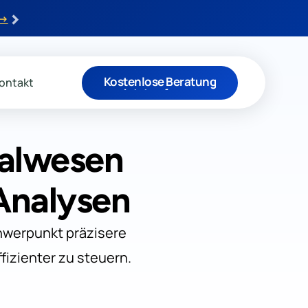
›
 →
Kostenlose Beratung
ontakt
Jetzt anfragen
nalwesen
Analysen
hwerpunkt präzisere
fizienter zu steuern.