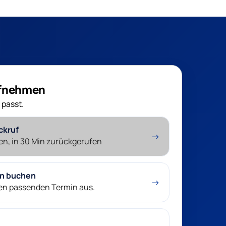
ufnehmen
 passt.
ckruf
→
en, in 30 Min zurückgerufen
in buchen
→
nen passenden Termin aus.