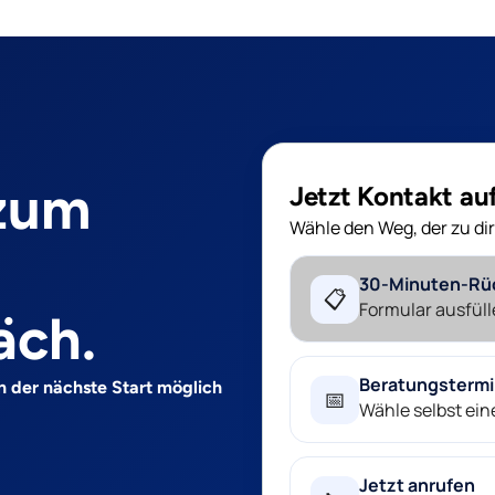
 zum
Jetzt Kontakt a
Wähle den Weg, der zu dir
30-Minuten-Rü
📋
Formular ausfüll
äch.
Beratungsterm
n der nächste Start möglich
📅
Wähle selbst ei
Jetzt anrufen