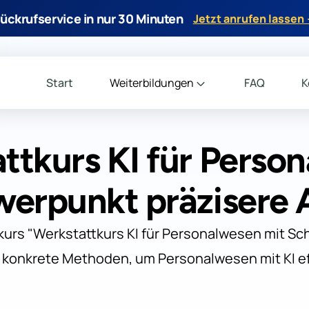
ückrufservice in nur 30 Minuten
Jetzt anrufen lassen
Start
Weiterbildungen
FAQ
K
ttkurs KI für Perso
werpunkt präzisere 
kurs "Werkstattkurs KI für Personalwesen mit Sc
 konkrete Methoden, um Personalwesen mit KI ef