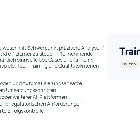
nalwesen mit Schwerpunkt präzisere Analysen"
Trai
 KI effizienter zu steuern. Teilnehmende
haftlich sinnvolle Use Cases und führen KI-
Deutsch
spiele, Tool-Training und Qualitätskriterien
ethoden und Automatisierungsansätze
laren Umsetzungsschritten
t oder weiterer AI-Plattformen
und regulatorischen Anforderungen
te Erfolgskontrolle